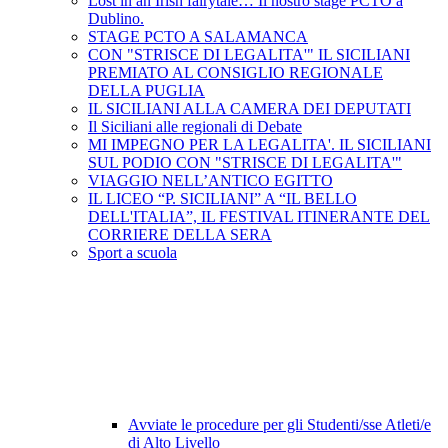
Lost in an Irish fairytale… Il nostro stage PCTO a
Dublino.
STAGE PCTO A SALAMANCA
CON "STRISCE DI LEGALITA'" IL SICILIANI
PREMIATO AL CONSIGLIO REGIONALE
DELLA PUGLIA
IL SICILIANI ALLA CAMERA DEI DEPUTATI
Il Siciliani alle regionali di Debate
MI IMPEGNO PER LA LEGALITA'. IL SICILIANI
SUL PODIO CON "STRISCE DI LEGALITA'"
VIAGGIO NELL’ANTICO EGITTO
IL LICEO “P. SICILIANI” A “IL BELLO
DELL'ITALIA”, IL FESTIVAL ITINERANTE DEL
CORRIERE DELLA SERA
Sport a scuola
Avviate le procedure per gli Studenti/sse Atleti/e
di Alto Livello