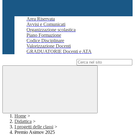
Area Riservata
Avvisi e Comunicati
Organizzazione scolastica
Piano Formazione
Codice Disciplinare
Valorizzazione Docenti
GRADUATORIE Docenti e ATA
Campo di ricerca per le pagine del sito
Home
>
Didattica
>
I progetti delle classi
>
Premio Asimov 2025