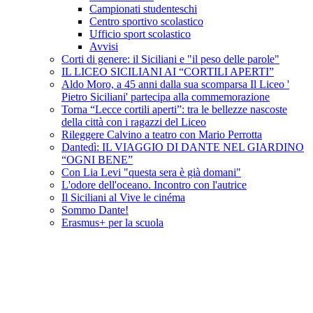
Campionati studenteschi
Centro sportivo scolastico
Ufficio sport scolastico
Avvisi
Corti di genere: il Siciliani e "il peso delle parole"
IL LICEO SICILIANI AI “CORTILI APERTI”
Aldo Moro, a 45 anni dalla sua scomparsa Il Liceo '
Pietro Siciliani' partecipa alla commemorazione
Torna “Lecce cortili aperti”: tra le bellezze nascoste
della città con i ragazzi del Liceo
Rileggere Calvino a teatro con Mario Perrotta
Dantedì: IL VIAGGIO DI DANTE NEL GIARDINO
“OGNI BENE”
Con Lia Levi "questa sera è già domani"
L'odore dell'oceano. Incontro con l'autrice
Il Siciliani al Vive le cinéma
Sommo Dante!
Erasmus+ per la scuola