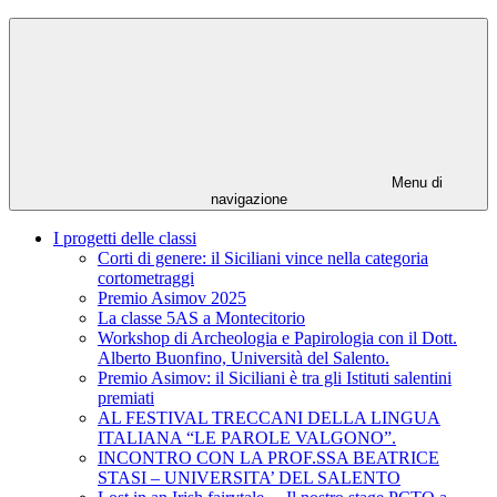
Menu di
navigazione
I progetti delle classi
Corti di genere: il Siciliani vince nella categoria
cortometraggi
Premio Asimov 2025
La classe 5AS a Montecitorio
Workshop di Archeologia e Papirologia con il Dott.
Alberto Buonfino, Università del Salento.
Premio Asimov: il Siciliani è tra gli Istituti salentini
premiati
AL FESTIVAL TRECCANI DELLA LINGUA
ITALIANA “LE PAROLE VALGONO”.
INCONTRO CON LA PROF.SSA BEATRICE
STASI – UNIVERSITA’ DEL SALENTO