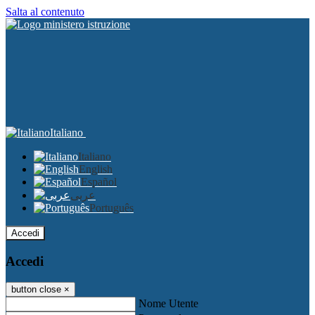
Salta al contenuto
Italiano
Italiano
English
Español
عربى
Português
Accedi
Accedi
button close
×
Nome Utente