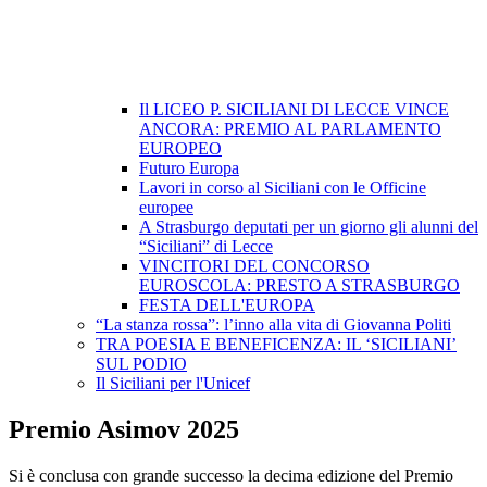
Il LICEO P. SICILIANI DI LECCE VINCE
ANCORA: PREMIO AL PARLAMENTO
EUROPEO
Futuro Europa
Lavori in corso al Siciliani con le Officine
europee
A Strasburgo deputati per un giorno gli alunni del
“Siciliani” di Lecce
VINCITORI DEL CONCORSO
EUROSCOLA: PRESTO A STRASBURGO
FESTA DELL'EUROPA
“La stanza rossa”: l’inno alla vita di Giovanna Politi
TRA POESIA E BENEFICENZA: IL ‘SICILIANI’
SUL PODIO
Il Siciliani per l'Unicef
Premio Asimov 2025
Si è conclusa con grande successo la decima edizione del Premio