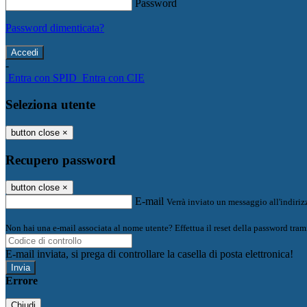
Password
Password dimenticata?
-
Entra con SPID
Entra con CIE
Seleziona utente
button close
×
Recupero password
button close
×
E-mail
Verrà inviato un messaggio all'indirizz
Non hai una e-mail associata al nome utente? Effettua il reset della password tram
E-mail inviata, si prega di controllare la casella di posta elettronica!
Errore
Chiudi