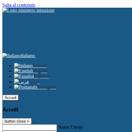
Salta al contenuto
Italiano
Italiano
English
Español
عربى
Português
Accedi
Accedi
button close
×
Nome Utente