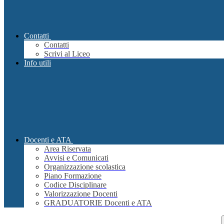
Contatti
Contatti
Scrivi al Liceo
Info utili
Docenti e ATA
Area Riservata
Avvisi e Comunicati
Organizzazione scolastica
Piano Formazione
Codice Disciplinare
Valorizzazione Docenti
GRADUATORIE Docenti e ATA