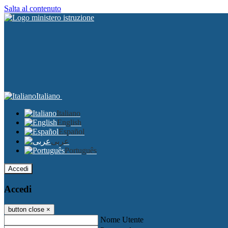
Salta al contenuto
Italiano
Italiano
English
Español
عربى
Português
Accedi
Accedi
button close
×
Nome Utente