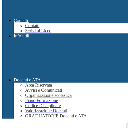
Contatti
Contatti
Scrivi al Liceo
Info utili
Docenti e ATA
Area Riservata
Avvisi e Comunicati
Organizzazione scolastica
Piano Formazione
Codice Disciplinare
Valorizzazione Docenti
GRADUATORIE Docenti e ATA