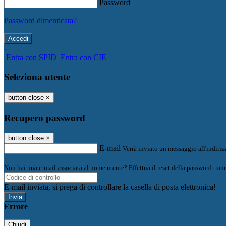
Password
Password dimenticata?
-
Entra con SPID
Entra con CIE
Seleziona utente
button close
×
Recupero password
button close
×
E-mail
Verrà inviato un messaggio all'indirizz
Non hai una e-mail associata al nome utente? Effettua il reset della password tram
E-mail inviata, si prega di controllare la casella di posta elettronica!
Errore
Chiudi