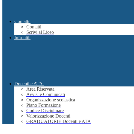
Contatti
Contatti
Scrivi al Liceo
Info utili
Docenti e ATA
Area Riservata
Avvisi e Comunicati
Organizzazione scolastica
Piano Formazione
Codice Disciplinare
Valorizzazione Docenti
GRADUATORIE Docenti e ATA