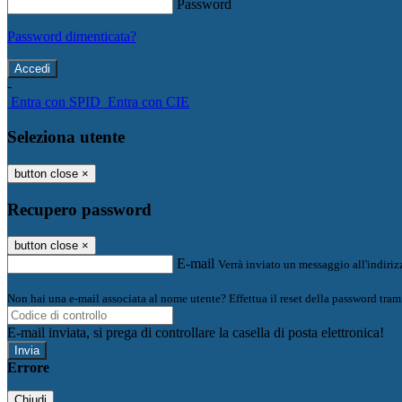
Password
Password dimenticata?
-
Entra con SPID
Entra con CIE
Seleziona utente
button close
×
Recupero password
button close
×
E-mail
Verrà inviato un messaggio all'indirizz
Non hai una e-mail associata al nome utente? Effettua il reset della password tram
E-mail inviata, si prega di controllare la casella di posta elettronica!
Errore
Chiudi