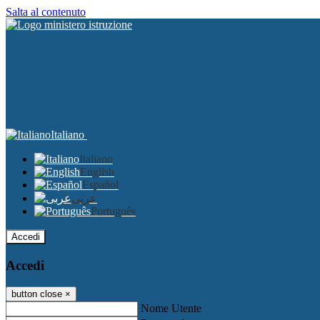
Salta al contenuto
Italiano
Italiano
English
Español
عربى
Português
Accedi
Accedi
button close
×
Nome Utente