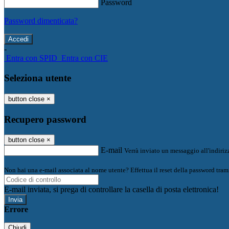
Password
Password dimenticata?
-
Entra con SPID
Entra con CIE
Seleziona utente
button close
×
Recupero password
button close
×
E-mail
Verrà inviato un messaggio all'indirizz
Non hai una e-mail associata al nome utente? Effettua il reset della password tram
E-mail inviata, si prega di controllare la casella di posta elettronica!
Errore
Chiudi