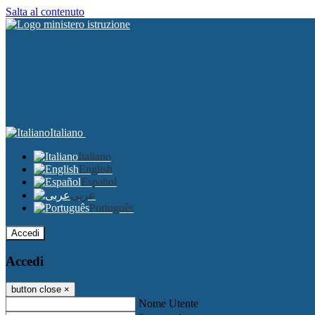
Salta al contenuto
Italiano
Italiano
English
Español
عربى
Português
Accedi
Accedi
button close
×
Nome Utente