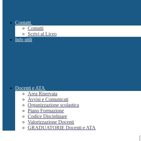
Contatti
Contatti
Scrivi al Liceo
Info utili
Docenti e ATA
Area Riservata
Avvisi e Comunicati
Organizzazione scolastica
Piano Formazione
Codice Disciplinare
Valorizzazione Docenti
GRADUATORIE Docenti e ATA