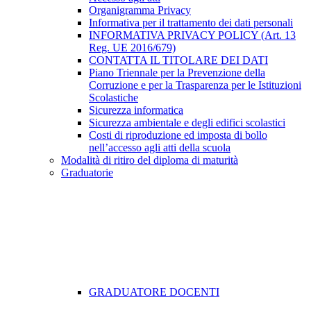
Organigramma Privacy
Informativa per il trattamento dei dati personali
INFORMATIVA PRIVACY POLICY (Art. 13
Reg. UE 2016/679)
CONTATTA IL TITOLARE DEI DATI
Piano Triennale per la Prevenzione della
Corruzione e per la Trasparenza per le Istituzioni
Scolastiche
Sicurezza informatica
Sicurezza ambientale e degli edifici scolastici
Costi di riproduzione ed imposta di bollo
nell’accesso agli atti della scuola
Modalità di ritiro del diploma di maturità
Graduatorie
GRADUATORE DOCENTI