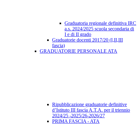
Graduatoria regionale definitiva IRC
a.s. 2024/2025 scuola secondaria di
I e di II grado
Graduatorie docenti 2017/20 (I,II,III
fascia)
GRADUATORIE PERSONALE ATA
Ripubblicazione graduatorie definitive
d’Istituto III fascia A.T.A. per il triennio
2024/25 -2025/26-2026/27
PRIMA FASCIA - ATA