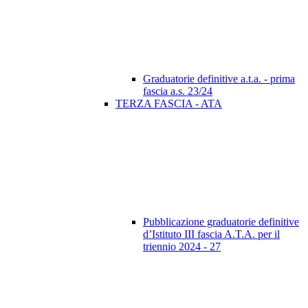
Graduatorie definitive a.t.a. - prima
fascia a.s. 23/24
TERZA FASCIA - ATA
Pubblicazione graduatorie definitive
d’Istituto III fascia A.T.A. per il
triennio 2024 - 27