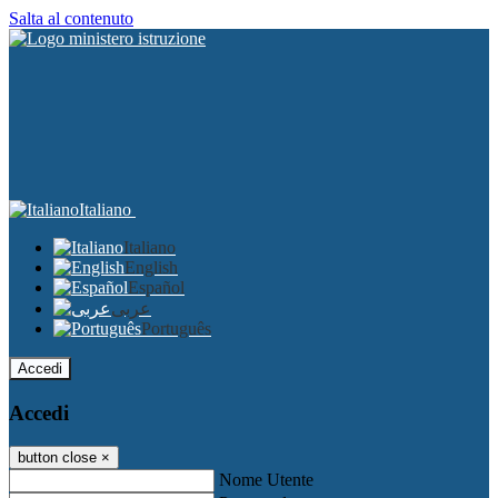
Salta al contenuto
Italiano
Italiano
English
Español
عربى
Português
Accedi
Accedi
button close
×
Nome Utente