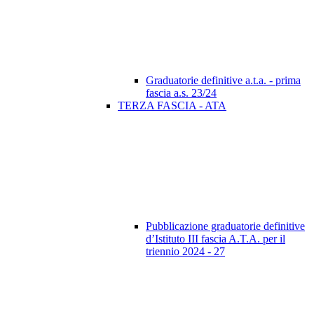
Graduatorie definitive a.t.a. - prima
fascia a.s. 23/24
TERZA FASCIA - ATA
Pubblicazione graduatorie definitive
d’Istituto III fascia A.T.A. per il
triennio 2024 - 27