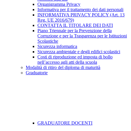
Organigramma Privacy
Informativa per il trattamento dei dati personali
INFORMATIVA PRIVACY POLICY (Art. 13
Reg. UE 2016/679)
CONTATTA IL TITOLARE DEI DATI
Piano Triennale per la Prevenzione della
Corruzione e per la Trasparenza per le Istituzioni
Scolastiche
Sicurezza informatica
Sicurezza ambientale e degli edifici scolastici
Costi di riproduzione ed imposta di bollo
nell’accesso agli atti della scuola
Modalità di ritiro del diploma di maturità
Graduatorie
GRADUATORE DOCENTI