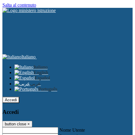
Salta al contenuto
Italiano
Italiano
English
Español
عربى
Português
Accedi
Accedi
button close
×
Nome Utente