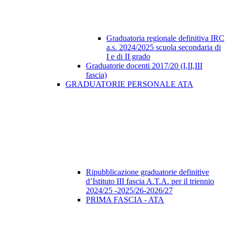
Graduatoria regionale definitiva IRC
a.s. 2024/2025 scuola secondaria di
I e di II grado
Graduatorie docenti 2017/20 (I,II,III
fascia)
GRADUATORIE PERSONALE ATA
Ripubblicazione graduatorie definitive
d’Istituto III fascia A.T.A. per il triennio
2024/25 -2025/26-2026/27
PRIMA FASCIA - ATA