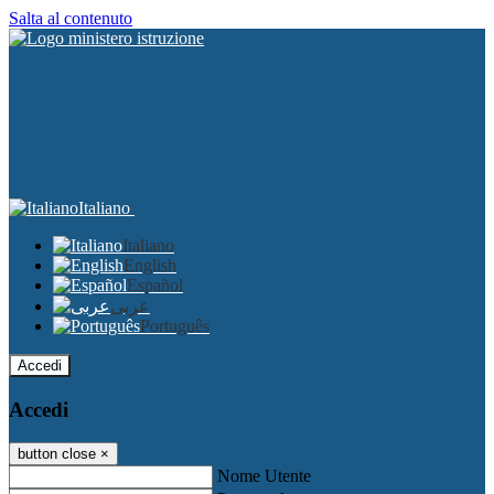
Salta al contenuto
Italiano
Italiano
English
Español
عربى
Português
Accedi
Accedi
button close
×
Nome Utente