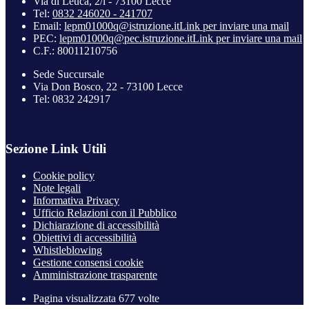
Via di Leuca, 2/l - 73100 Lecce
Tel:
0832 246020 - 241707
Email:
lepm01000q@istruzione.it
Link per inviare una mail
PEC:
lepm01000q@pec.istruzione.it
Link per inviare una mail
C.F.: 80011210756
Sede Succursale
Via Don Bosco, 22 - 73100 Lecce
Tel: 0832 242917
Sezione Link Utili
Cookie policy
Note legali
Informativa Privacy
Ufficio Relazioni con il Pubblico
Dichiarazione di accessibilità
Obiettivi di accessibilità
Whistleblowing
Gestione consensi cookie
Amministrazione trasparente
Pagina visualizzata
677
volte