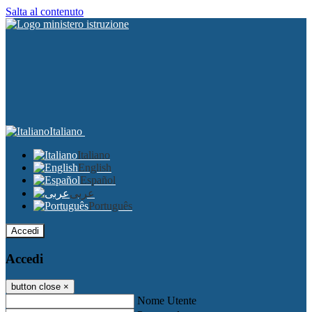
Salta al contenuto
Italiano
Italiano
English
Español
عربى
Português
Accedi
Accedi
button close
×
Nome Utente