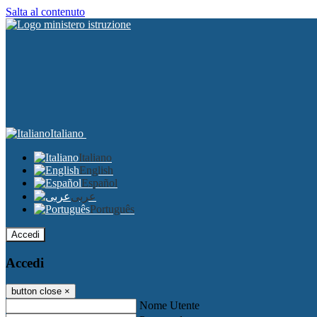
Salta al contenuto
Italiano
Italiano
English
Español
عربى
Português
Accedi
Accedi
button close
×
Nome Utente