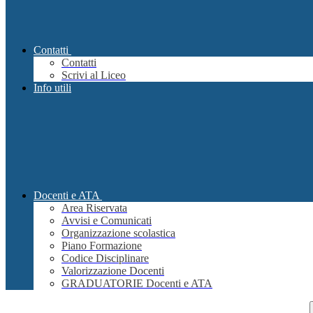
Contatti
Contatti
Scrivi al Liceo
Info utili
Docenti e ATA
Area Riservata
Avvisi e Comunicati
Organizzazione scolastica
Piano Formazione
Codice Disciplinare
Valorizzazione Docenti
GRADUATORIE Docenti e ATA