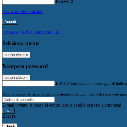
Password
Password dimenticata?
-
Entra con SPID
Entra con CIE
Seleziona utente
button close
×
Recupero password
button close
×
E-mail
Verrà inviato un messaggio all'indirizz
Non hai una e-mail associata al nome utente? Effettua il reset della password tram
E-mail inviata, si prega di controllare la casella di posta elettronica!
Errore
Chiudi