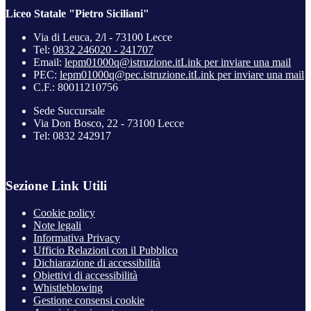
Liceo Statale "Pietro Siciliani"
Via di Leuca, 2/l - 73100 Lecce
Tel:
0832 246020 - 241707
Email:
lepm01000q@istruzione.it
Link per inviare una mail
PEC:
lepm01000q@pec.istruzione.it
Link per inviare una mail
C.F.: 80011210756
Sede Succursale
Via Don Bosco, 22 - 73100 Lecce
Tel: 0832 242917
Sezione Link Utili
Cookie policy
Note legali
Informativa Privacy
Ufficio Relazioni con il Pubblico
Dichiarazione di accessibilità
Obiettivi di accessibilità
Whistleblowing
Gestione consensi cookie