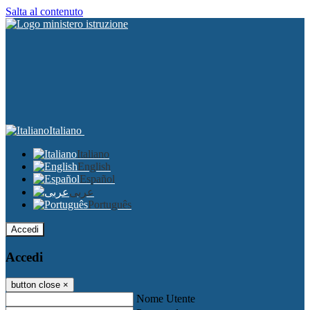
Salta al contenuto
Italiano
Italiano
English
Español
عربى
Português
Accedi
Accedi
button close
×
Nome Utente