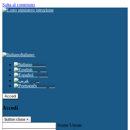
Salta al contenuto
Italiano
Italiano
English
Español
عربى
Português
Accedi
Accedi
button close
×
Nome Utente