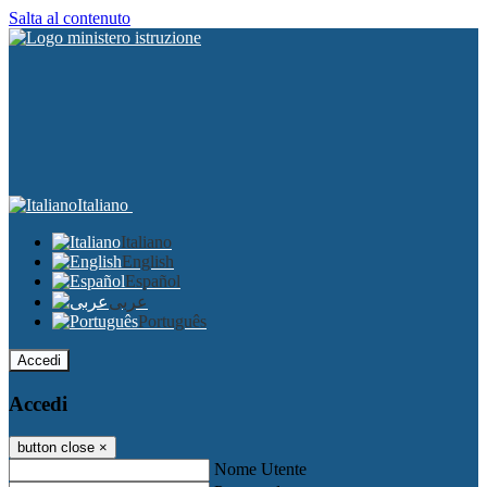
Salta al contenuto
Italiano
Italiano
English
Español
عربى
Português
Accedi
Accedi
button close
×
Nome Utente