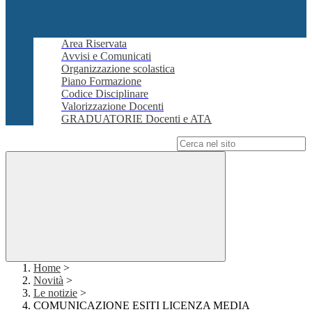
Area Riservata
Avvisi e Comunicati
Organizzazione scolastica
Piano Formazione
Codice Disciplinare
Valorizzazione Docenti
GRADUATORIE Docenti e ATA
Campo di ricerca per le pagine del sito
Home
>
Novità
>
Le notizie
>
COMUNICAZIONE ESITI LICENZA MEDIA