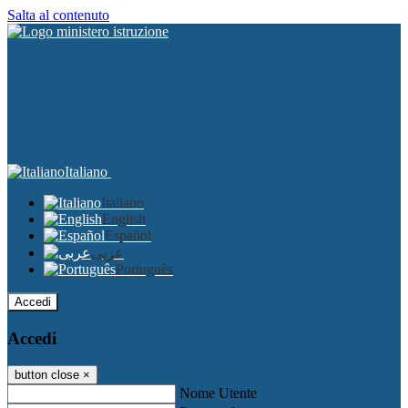
Salta al contenuto
Italiano
Italiano
English
Español
عربى
Português
Accedi
Accedi
button close
×
Nome Utente