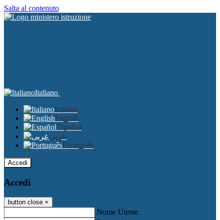
Salta al contenuto
Italiano
Italiano
English
Español
عربى
Português
Accedi
Accedi
button close
×
Nome Utente