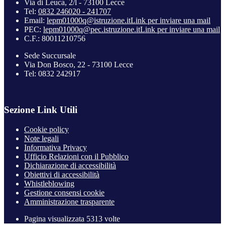
Via di Leuca, 2/l - 73100 Lecce
Tel:
0832 246020 - 241707
Email:
lepm01000q@istruzione.it
Link per inviare una mail
PEC:
lepm01000q@pec.istruzione.it
Link per inviare una mail
C.F.: 80011210756
Sede Succursale
Via Don Bosco, 22 - 73100 Lecce
Tel: 0832 242917
Sezione Link Utili
Cookie policy
Note legali
Informativa Privacy
Ufficio Relazioni con il Pubblico
Dichiarazione di accessibilità
Obiettivi di accessibilità
Whistleblowing
Gestione consensi cookie
Amministrazione trasparente
Pagina visualizzata
5313
volte