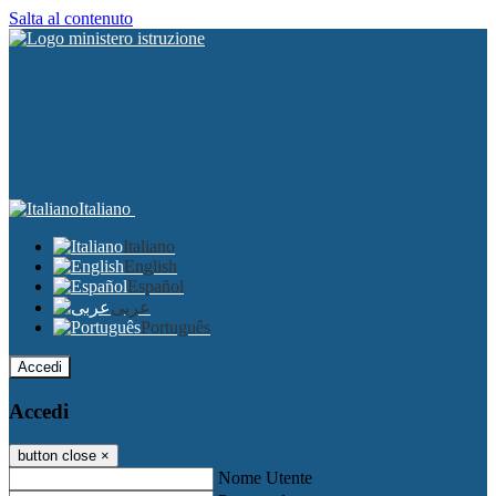
Salta al contenuto
Italiano
Italiano
English
Español
عربى
Português
Accedi
Accedi
button close
×
Nome Utente