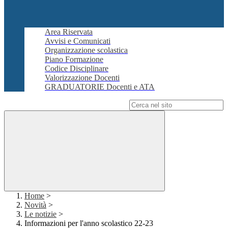
Area Riservata
Avvisi e Comunicati
Organizzazione scolastica
Piano Formazione
Codice Disciplinare
Valorizzazione Docenti
GRADUATORIE Docenti e ATA
Campo di ricerca per le pagine del sito
Home
>
Novità
>
Le notizie
>
Informazioni per l'anno scolastico 22-23