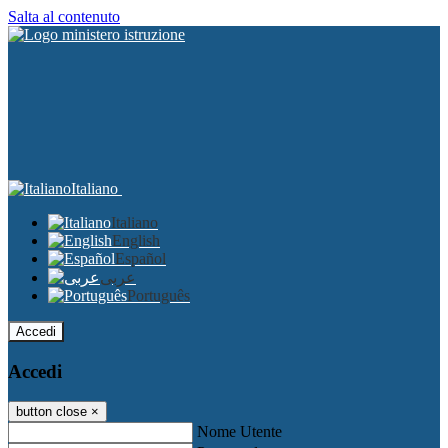
Salta al contenuto
Italiano
Italiano
English
Español
عربى
Português
Accedi
Accedi
button close
×
Nome Utente