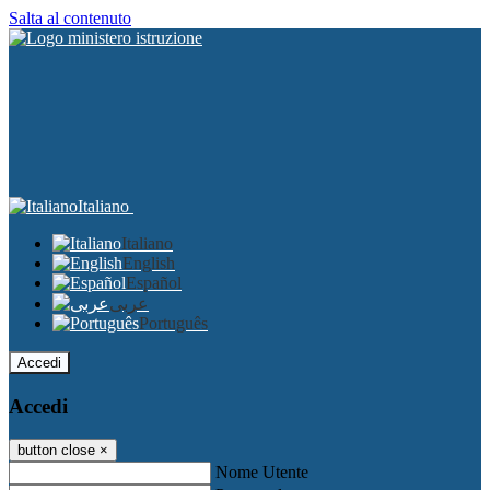
Salta al contenuto
Italiano
Italiano
English
Español
عربى
Português
Accedi
Accedi
button close
×
Nome Utente