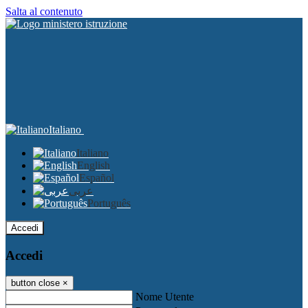
Salta al contenuto
Italiano
Italiano
English
Español
عربى
Português
Accedi
Accedi
button close
×
Nome Utente