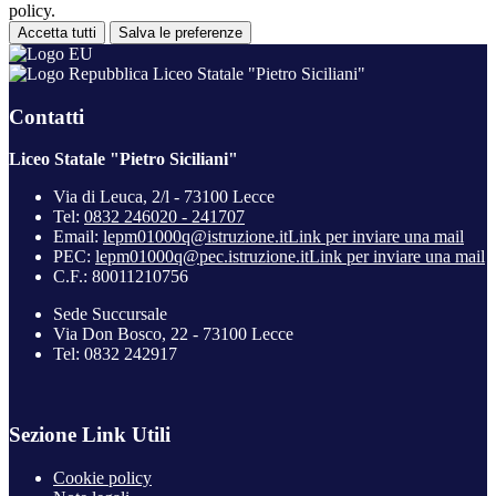
policy.
Accetta tutti
Salva le preferenze
Liceo Statale "Pietro Siciliani"
Contatti
Liceo Statale "Pietro Siciliani"
Via di Leuca, 2/l - 73100 Lecce
Tel:
0832 246020 - 241707
Email:
lepm01000q@istruzione.it
Link per inviare una mail
PEC:
lepm01000q@pec.istruzione.it
Link per inviare una mail
C.F.: 80011210756
Sede Succursale
Via Don Bosco, 22 - 73100 Lecce
Tel: 0832 242917
Sezione Link Utili
Cookie policy