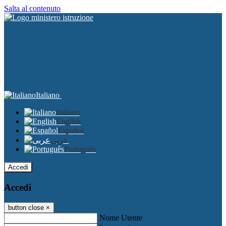
Salta al contenuto
Italiano
Italiano
English
Español
عربى
Português
Accedi
Accedi
button close
×
Nome Utente