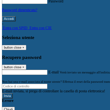
Password
Password dimenticata?
-
Entra con SPID
Entra con CIE
Seleziona utente
button close
×
Recupero password
button close
×
E-mail
Verrà inviato un messaggio all'indirizz
Non hai una e-mail associata al nome utente? Effettua il reset della password tram
E-mail inviata, si prega di controllare la casella di posta elettronica!
Errore
Chiudi