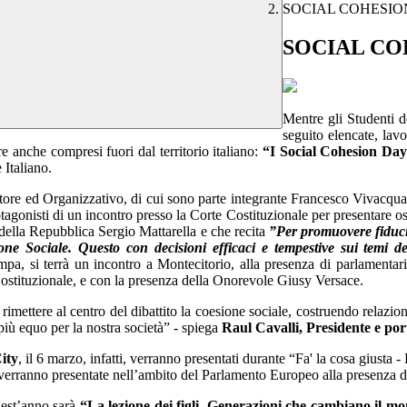
SOCIAL COHESIO
SOCIAL CO
Mentre gli Studenti d
seguito elencate, lavo
e anche compresi fuori dal territorio italiano:
“I Social Cohesion Day
 Italiano.
tore ed Organizzativo, di cui sono parte integrante Francesco Vivacqu
gonisti di un incontro presso la Corte Costituzionale per presentare osp
e della Repubblica Sergio Mattarella e che recita
”Per promuovere fiducia
ne Sociale. Questo con decisioni efficaci e tempestive sui temi del
a, si terrà un incontro a Montecitorio, alla presenza di parlamentari, p
ostituzionale, e con la presenza della Onorevole Giusy Versace.
i rimettere al centro del dibattito la coesione sociale, costruendo relazi
iù equo per la nostra società” - spiega
Raul Cavalli, Presidente e po
ity
, il 6 marzo, infatti, verranno presentati durante “Fa' la cosa giusta - 
 verranno presentate nell’ambito del Parlamento Europeo alla presenza de
uest’anno sarà
“La lezione dei figli. Generazioni che cambiano il m