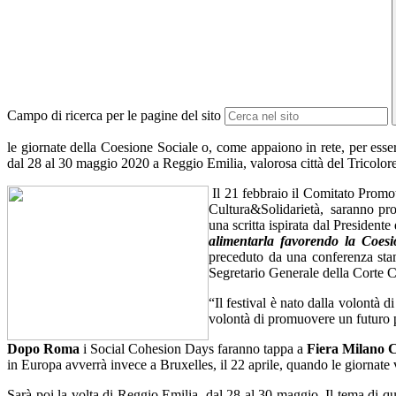
Campo di ricerca per le pagine del sito
le giornate della Coesione Sociale o, come appaiono in rete, per esser
dal 28 al 30 maggio 2020 a Reggio Emilia, valorosa città del Tricolore
Il 21 febbraio il Comitato Promo
Cultura&Solidarietà, saranno prota
una scritta ispirata dal President
alimentarla favorendo la Coesio
preceduto da una conferenza stamp
Segretario Generale della Corte C
“Il festival è nato dalla volontà d
volontà di promuovere un futuro p
Dopo Roma
i Social Cohesion Days faranno tappa a
Fiera Milano C
in Europa avverrà invece a Bruxelles, il 22 aprile, quando le giornate
Sarà poi la volta di Reggio Emilia, dal 28 al 30 maggio. Il tema di q