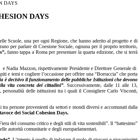
N DAYS
HESION DAYS
elle Scuole, una per ogni Regione, che hanno aderito al progetto e di
rano per parlare di Coesione Sociale, ognuna per il proprio territorio,
s”,
fanno tappa a Roma per presentare la quarta edizione, che si terrà
a e Nadia Mazzon, rispettivamente Presidente e Direttore Generale di
iti e temi e cogliere l’occasione per offrire una “Borraccia” che porta
 è decisivo il funzionamento delle pubbliche Istituzioni che devono
la vita concreta dei cittadini”
. Successivamente, dalle 11 alle 13,
ersonalità delle istituzioni tra i quali il Consigliere Carlo Visconti,
oni tra persone provenienti da settori e mondi diversi e accomunati dalla
rtavoce dei Social Cohesion Days.
Fiera del consumo critico e degli stili di vita sostenibili”. Il “battesimo”
lle autorità comunitarie e degli europarlamentari.
ondo”
. L’intento è quello di indagare il ruolo di giovani e giovanissimi