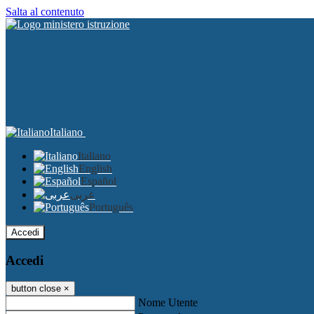
Salta al contenuto
Italiano
Italiano
English
Español
عربى
Português
Accedi
Accedi
button close
×
Nome Utente