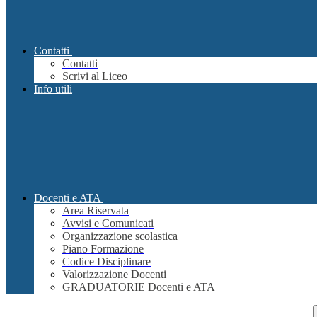
Contatti
Contatti
Scrivi al Liceo
Info utili
Docenti e ATA
Area Riservata
Avvisi e Comunicati
Organizzazione scolastica
Piano Formazione
Codice Disciplinare
Valorizzazione Docenti
GRADUATORIE Docenti e ATA