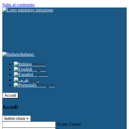
Salta al contenuto
Italiano
Italiano
English
Español
عربى
Português
Accedi
Accedi
button close
×
Nome Utente