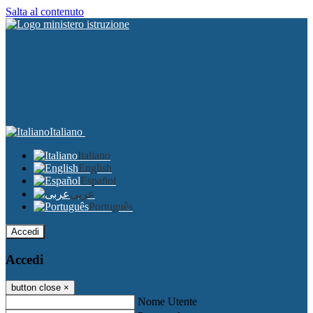
Salta al contenuto
Italiano
Italiano
English
Español
عربى
Português
Accedi
Accedi
button close
×
Nome Utente