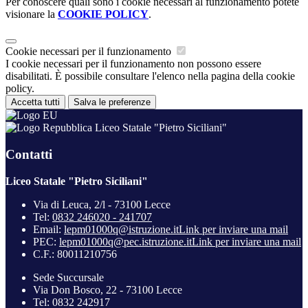
Per conoscere quali sono i cookie necessari al funzionamento potete
visionare la
COOKIE POLICY
.
Cookie necessari per il funzionamento
I cookie necessari per il funzionamento non possono essere
disabilitati. È possibile consultare l'elenco nella pagina della cookie
policy.
Accetta tutti
Salva le preferenze
Liceo Statale "Pietro Siciliani"
Contatti
Liceo Statale "Pietro Siciliani"
Via di Leuca, 2/l - 73100 Lecce
Tel:
0832 246020 - 241707
Email:
lepm01000q@istruzione.it
Link per inviare una mail
PEC:
lepm01000q@pec.istruzione.it
Link per inviare una mail
C.F.: 80011210756
Sede Succursale
Via Don Bosco, 22 - 73100 Lecce
Tel: 0832 242917