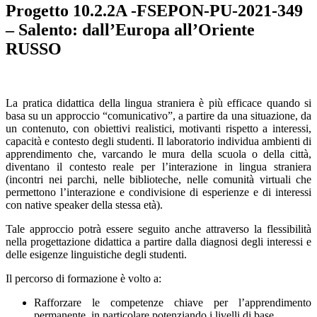
Progetto 10.2.2A -FSEPON-PU-2021-349
– Salento: dall’Europa all’Oriente
RUSSO
La
prati
ca did
attica della lingua straniera è più efficace quando si
basa su un approcc
io “
comunicativo”,
a partire da una situazione, da
un contenuto, con obiettivi re
alistici, motivanti rispetto a interessi,
capacità e contesto degli studenti. Il laboratorio individua ambienti di
apprendimento che, varcando le mura della scuola o della città,
diventano il contesto reale per l’interazione in lingua straniera
(incontri nei parchi, nelle biblioteche, nelle comunità virtuali che
permettono l’interazione e condivisione di esperienze e di interessi
con native speaker della stessa età).
Tale approccio potrà essere seguito anche attraverso la flessibilità
nella progettazione didattica a partire dalla diagnosi degli interessi e
delle esigenze linguistiche degli studenti.
Il percorso di formazione è volto a:
Rafforzare le competenze chiave per l’apprendimento
permanente, in particolare potenziando i livelli di base.