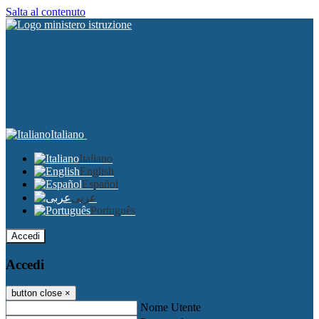
Salta al contenuto
Italiano
Italiano
English
Español
عربى
Português
Accedi
Accedi
button close
×
Nome Utente