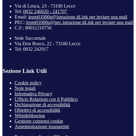
Via di Leuca, 2/l - 73100 Lecce
Tel:
0832 246020 - 241707
Email:
lepm01000q@istruzione.it
Link per inviare una mail
PEC:
lepm01000q@pec.istruzione.it
Link per inviare una mail
C.F.: 80011210756
Sede Succursale
Via Don Bosco, 22 - 73100 Lecce
Tel: 0832 242917
Sezione Link Utili
Cookie policy
Note legali
Informativa Privacy
Ufficio Relazioni con il Pubblico
Dichiarazione di accessibilità
Obiettivi di accessibilità
Whistleblowing
Gestione consensi cookie
Amministrazione trasparente