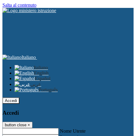
Salta al contenuto
Italiano
Italiano
English
Español
عربى
Português
Accedi
Accedi
button close
×
Nome Utente