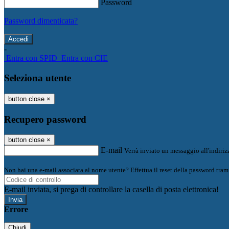
Password
Password dimenticata?
-
Entra con SPID
Entra con CIE
Seleziona utente
button close
×
Recupero password
button close
×
E-mail
Verrà inviato un messaggio all'indirizz
Non hai una e-mail associata al nome utente? Effettua il reset della password tram
E-mail inviata, si prega di controllare la casella di posta elettronica!
Errore
Chiudi