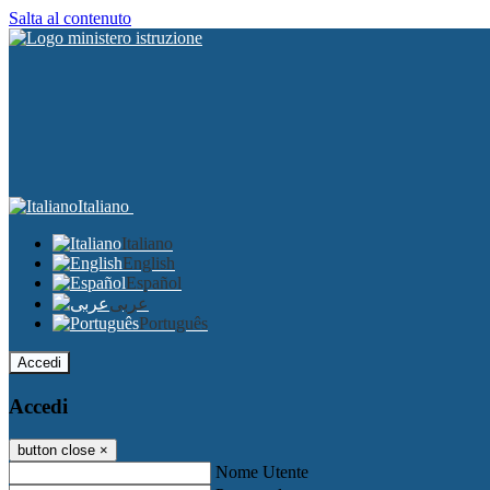
Salta al contenuto
Italiano
Italiano
English
Español
عربى
Português
Accedi
Accedi
button close
×
Nome Utente