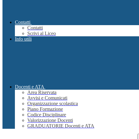
Contatti
Contatti
Scrivi al Liceo
Info utili
Docenti e ATA
Area Riservata
Avvisi e Comunicati
Organizzazione scolastica
Piano Formazione
Codice Disciplinare
Valorizzazione Docenti
GRADUATORIE Docenti e ATA