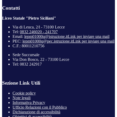
Contatti
Liceo Statale "Pietro Siciliani"
Via di Leuca, 2/l - 73100 Lecce
Tel:
0832 246020 - 241707
Email:
lepm01000q@istruzione.it
Link per inviare una mail
PEC:
lepm01000q@pec.istruzione.it
Link per inviare una mail
C.F.: 80011210756
Sede Succursale
Via Don Bosco, 22 - 73100 Lecce
Tel: 0832 242917
Sezione Link Utili
Cookie policy
Note legali
Informativa Privacy
Ufficio Relazioni con il Pubblico
Dichiarazione di accessibilità
Obiettivi di accessibilità