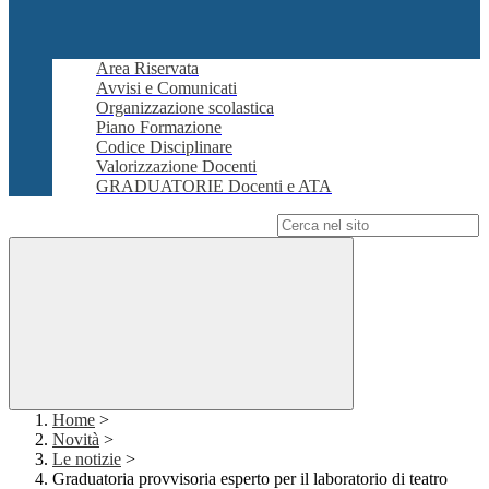
Area Riservata
Avvisi e Comunicati
Organizzazione scolastica
Piano Formazione
Codice Disciplinare
Valorizzazione Docenti
GRADUATORIE Docenti e ATA
Campo di ricerca per le pagine del sito
Home
>
Novità
>
Le notizie
>
Graduatoria provvisoria esperto per il laboratorio di teatro