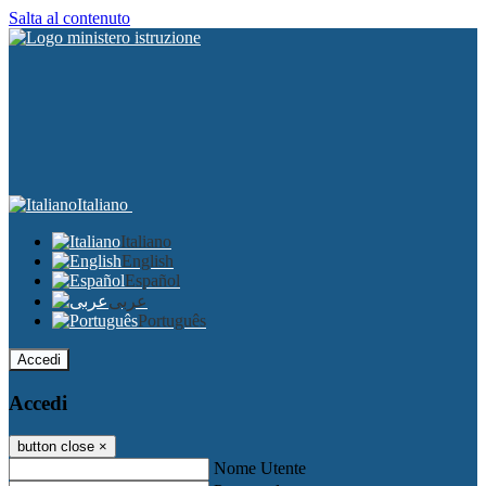
Salta al contenuto
Italiano
Italiano
English
Español
عربى
Português
Accedi
Accedi
button close
×
Nome Utente