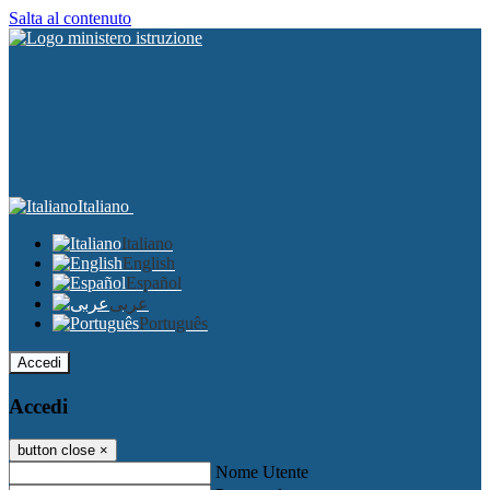
Salta al contenuto
Italiano
Italiano
English
Español
عربى
Português
Accedi
Accedi
button close
×
Nome Utente