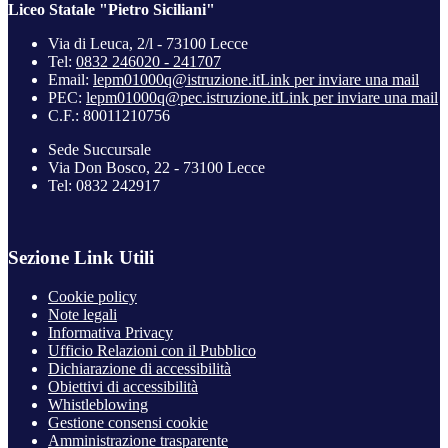
Liceo Statale "Pietro Siciliani"
Via di Leuca, 2/l - 73100 Lecce
Tel:
0832 246020 - 241707
Email:
lepm01000q@istruzione.it
Link per inviare una mail
PEC:
lepm01000q@pec.istruzione.it
Link per inviare una mail
C.F.: 80011210756
Sede Succursale
Via Don Bosco, 22 - 73100 Lecce
Tel: 0832 242917
Sezione Link Utili
Cookie policy
Note legali
Informativa Privacy
Ufficio Relazioni con il Pubblico
Dichiarazione di accessibilità
Obiettivi di accessibilità
Whistleblowing
Gestione consensi cookie
Amministrazione trasparente