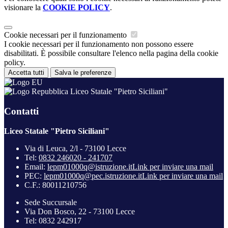
visionare la
COOKIE POLICY
.
Cookie necessari per il funzionamento
I cookie necessari per il funzionamento non possono essere
disabilitati. È possibile consultare l'elenco nella pagina della cookie
policy.
Accetta tutti
Salva le preferenze
Liceo Statale "Pietro Siciliani"
Contatti
Liceo Statale "Pietro Siciliani"
Via di Leuca, 2/l - 73100 Lecce
Tel:
0832 246020 - 241707
Email:
lepm01000q@istruzione.it
Link per inviare una mail
PEC:
lepm01000q@pec.istruzione.it
Link per inviare una mail
C.F.: 80011210756
Sede Succursale
Via Don Bosco, 22 - 73100 Lecce
Tel: 0832 242917