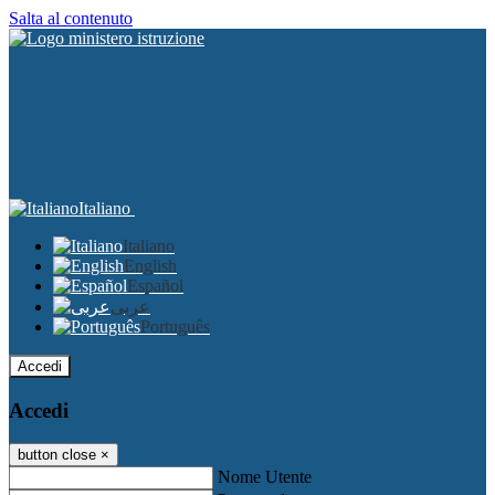
Salta al contenuto
Italiano
Italiano
English
Español
عربى
Português
Accedi
Accedi
button close
×
Nome Utente