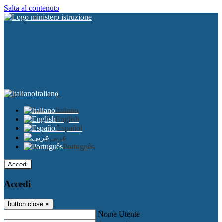
Salta al contenuto
Italiano
Italiano
English
Español
عربى
Português
Accedi
Accedi
button close
×
Nome Utente