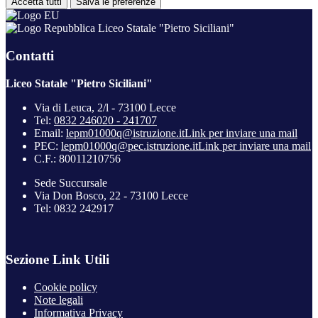
Accetta tutti
Salva le preferenze
Liceo Statale "Pietro Siciliani"
Contatti
Liceo Statale "Pietro Siciliani"
Via di Leuca, 2/l - 73100 Lecce
Tel:
0832 246020 - 241707
Email:
lepm01000q@istruzione.it
Link per inviare una mail
PEC:
lepm01000q@pec.istruzione.it
Link per inviare una mail
C.F.: 80011210756
Sede Succursale
Via Don Bosco, 22 - 73100 Lecce
Tel: 0832 242917
Sezione Link Utili
Cookie policy
Note legali
Informativa Privacy