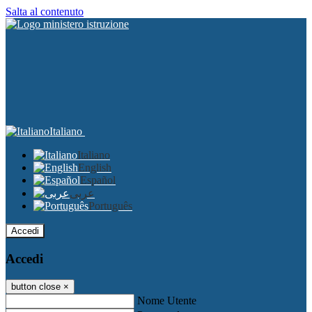
Salta al contenuto
Italiano
Italiano
English
Español
عربى
Português
Accedi
Accedi
button close
×
Nome Utente