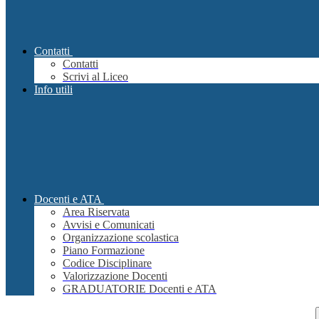
Contatti
Contatti
Scrivi al Liceo
Info utili
Docenti e ATA
Area Riservata
Avvisi e Comunicati
Organizzazione scolastica
Piano Formazione
Codice Disciplinare
Valorizzazione Docenti
GRADUATORIE Docenti e ATA