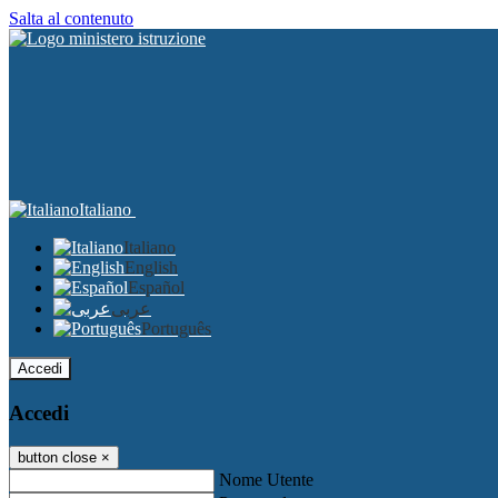
Salta al contenuto
Italiano
Italiano
English
Español
عربى
Português
Accedi
Accedi
button close
×
Nome Utente