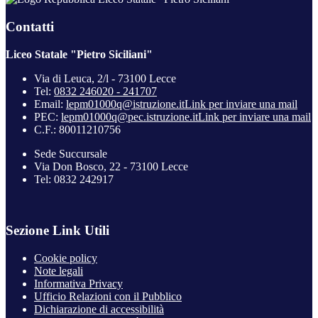
Contatti
Liceo Statale "Pietro Siciliani"
Via di Leuca, 2/l - 73100 Lecce
Tel:
0832 246020 - 241707
Email:
lepm01000q@istruzione.it
Link per inviare una mail
PEC:
lepm01000q@pec.istruzione.it
Link per inviare una mail
C.F.: 80011210756
Sede Succursale
Via Don Bosco, 22 - 73100 Lecce
Tel: 0832 242917
Sezione Link Utili
Cookie policy
Note legali
Informativa Privacy
Ufficio Relazioni con il Pubblico
Dichiarazione di accessibilità