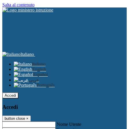
Salta al contenuto
Italiano
Italiano
English
Español
عربى
Português
Accedi
Accedi
button close
×
Nome Utente