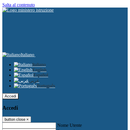
Salta al contenuto
Italiano
Italiano
English
Español
عربى
Português
Accedi
Accedi
button close
×
Nome Utente