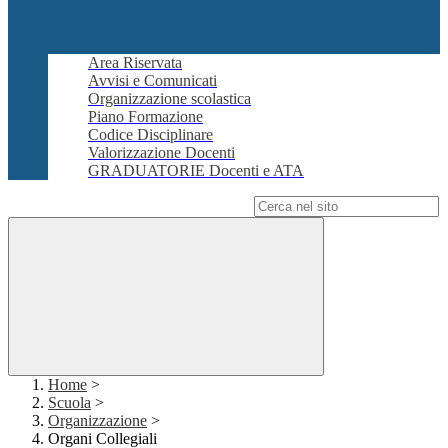
Area Riservata
Avvisi e Comunicati
Organizzazione scolastica
Piano Formazione
Codice Disciplinare
Valorizzazione Docenti
GRADUATORIE Docenti e ATA
Campo di ricerca per le pagine del sito
Home
>
Scuola
>
Organizzazione
>
Organi Collegiali