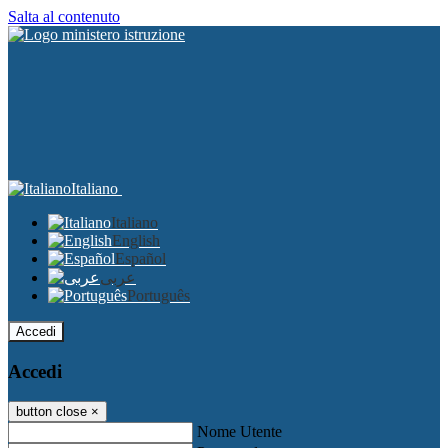
Salta al contenuto
Italiano
Italiano
English
Español
عربى
Português
Accedi
Accedi
button close
×
Nome Utente