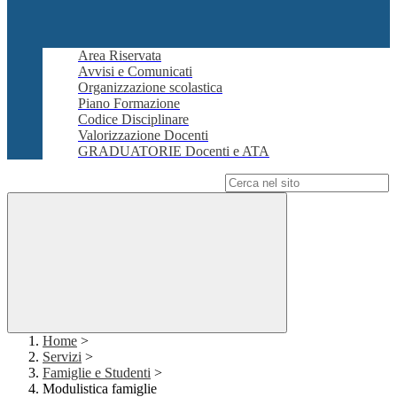
Area Riservata
Avvisi e Comunicati
Organizzazione scolastica
Piano Formazione
Codice Disciplinare
Valorizzazione Docenti
GRADUATORIE Docenti e ATA
Campo di ricerca per le pagine del sito
Home
>
Servizi
>
Famiglie e Studenti
>
Modulistica famiglie